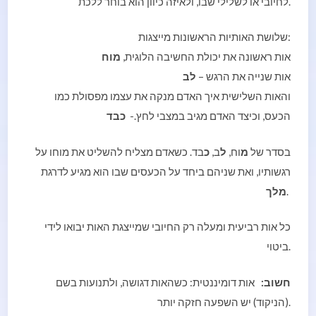
לחיובי או לשלילי שבו, ולאיזה כיוון הוא בוחר ללכת.
שלושת האותיות הראשונות מייצגות:
אות ראשונה את יכולת החשיבה הלוגית,
מוח
אות שנייה את הרגש –
לב
והאות השלישית איך האדם מנקה את עצמו מפסולת כמו
הכעס, וכיצד האדם מגיב במצבי לחץ.-
כבד
בסדר של
מ
וח,
ל
ב,
כ
בד. כשאדם מצליח להשליט את מוחו על
רגשותיו, ואת שניהם ביחד על הכעסים שבו הוא מגיע לדרגת
.
מלך
כל אות רביעית ומעלה רק החיובי שמייצגת האות יבואו לידי
ביטוי.
חשוב:
אות דומיננטית: כשהאות דגושה, ולתנועות בשם
(הניקוד) יש השפעה חזקה יותר.