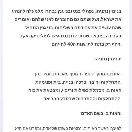
בנימין נתניהו, נפתלי בנט ובני גנץ נבחרו מלמעלה להנהיג
את ישראל. ושלושתם גם מחוברים לאני שלהם ואומרים
שהם עושים את עבודתם בשליחות. בני גנץ התחיל
בקרירה בצבא, כשנתניהו ובנט הגיעו לפוליטיקה עקב
דחף רק בתחילת שנות ה40 לחייהם.
ימין נתניהו:
בנ
מתוך הספר ‹הצופן› מאת הרב זמיר כהן-
אות ב›
.
התחלקות וריבוי, ברכה ובנייה, בית ופנימיות
האות ב› מסמלת כפילות וריבוי, ומבטאת את כוח
.
ההתחלקות וההתרבות שבטבע הבריאה
האות ב› בשם האדם:
לפיכך, כאשר האות ב› נמצאת בשמו של אדם, ובפרט אם היא