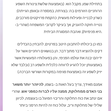
בתחילת שמו, מקבל הוא (באמצעות שלשת צינורות השפע
הרוחניים הזורמים בה: בצורתה, במספרה ובאופן הגייתה):
כשרון לבנייה ופעילות מעשית, כהקמת פרויקטים מורכבים,
נטייה חזקה להעניק, אך בעיקר לקרובי המשפחה (שהרי ב›
היא פנימיות), ואהבת המסגרת הביתית.
כמו כן ביכולתו להתבונן היטב בפרטים, להבחין בהבדלים
דקים ולהוציא דבר מתוך דבר, הן בנושאים רוחניים אשר על
ידיהם יבנה את עולמו הפנימי, והן בפעולותיו המעשיות אשר
באמצעותן יוכל להגיע לרווחה כלכלית ולשפע רב (ובלבד שלא
יזיק לשפע זה באמצעות פגימה במקורות ושורשי הברכה.)
אמנם מאידך, צריך בעל האות ב› בשמו,
להיזהר יותר משאר
בני האדם ממחלוקת, ממנה עליו לברוח כמפני אש.
שהרי
אם ינתב את כוח החלוקה והריבוי הפועל בו בעוצמה, לכיוון
שלילי של מחלוקת וריב, עלול כוח זה להיות הרסני ביותר