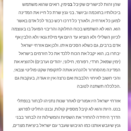
שהן זהות לכישורים שקיבל
בני
מין, רואים שהוא משתמש
ביכולותיו בחוכמה וביושר. בני גנץ שרת כל חייו את המדינה
למען כל אזרחיה, ולאורך כל דרכו רכש כבוד לכל אדם באשר
הוא. הוא לא השתמש בכוח החלוקה והריבוי הפועל בו בעוצמה
לכיוון השלילי ולא הוציא עד היום אף מילת גנאי ולא הלבין אף
אדם ברבים, גם כשלא הסכים איתו. ולכן אם אזרחי ישראל
יבחרו בו, הוא יקבל את הכוח ללכד את כל הזרמים בישראל
(ימין שמאל, חרדי, רפורמי, חילוני, יהודים וערבים) ולהוציא את
המדינה מהסחרור ולהנהיג אותה לתקופת שקט פוליטי וצבאי,
והכי חשוב לאיחוי הלבבות ואם נרצה אין זו אגדה, בעקבות גם
הכלכלה תשתנה לטובה.
אזרחי ישראל היו אמורים לאחר שנות נתניהו לבחור בנפתלי
בנט. היות והוא לא קיבל מספיק קולות, ובנט החליט לפרוש.
הדרך היחידה להחזיר את השפיות והמשילות זה לבחור בבני
גנץ שיגבש אותנו כמו הגיבוש שעבר עם ישראל ביציאת מצרים,