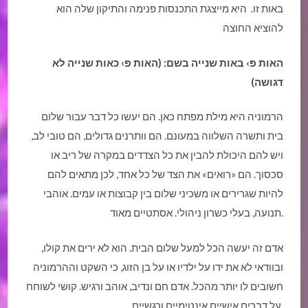
באות זו. היא מייצגת התכנסות פנימה והתיקון שלה הוא
להוציא החוצה
האות פ› באות שנייה בשם: (האות פ› כאות שנייה לא
דגושה)
הרמוניה היא מילת מפתח כאן. הם יעשו כל דבר עבור שלום
בית ותשרה השלווה במעונם. הם וותרנים גדולים, הם טובי לב,
ויש להם היכולת להבין את כל הצדדים במקרה של ריב או
סכסוך. הם «רואים» את הצד של כל אחד, לכן מתאים להם
להיות שגרירים או משכיני שלום בין קבוצות או עמים. אוהבי
תנועה, בעלי כשרון ניהולי. אסתטיים מאוד.
אדם זה יעשה הכל למעל שלום הבית. הוא לא ירים את קולו,
ובוודאי לא את ידו על ילדיו או על בן הזוג, כי השקט וההרמוניה
חשובים לו יותר מהכל. אדם חם ונדיב, אוהב ורגיש. קושי לשוחח
על דברים אישיים אינטימיים ורגשיים.