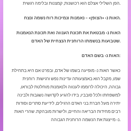
הפן השלילי אצלם הוא רכושנות, קמצנות ובלימה רגשית.
.
האות נ› «הצופן» – נאמנות ונמיכות רוח נשמה ונצח
האות נ› מבטאת את תכונת הענווה ואת תכונת הנאמנות
.
שטבועות בנשמתו הרוחנית הנצחית של האדם
:
האות נ› בשם האדם
כאשר האות נ› מופיעה בשמו של אדם, ובפרט אם היא בתחילת
שמו, מקבל הוא באמצעותה עדינות נפש ורגישות רוחנית
גבוהה, היכולה לרוממו לענווה ולנאמנות מוחלטת לבוראו,
למשפחתו ולכל סובביו, בידו להגיע לקדושה נשגבות ולבינה
יתירה מעל חברת בני האדם הרגילים, לידיעת סתרים וסודות
רבים מחידות הבריאה והחיים, ולישרות מובהקת. שהרי האות
נ› מייצגת את הנשמה הרוחנית הגבוהה.