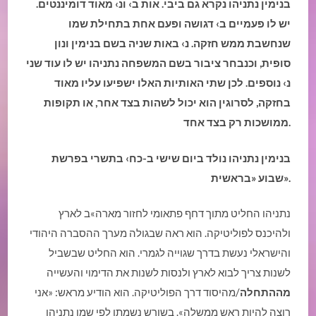
בנימין נתניהו נקרא גם ביבי. אות ב› ונ› מאוד דומיננטים.
יש לו פעמיים ב› דגושה ופעם אחת בתחילת שמו
שנחשבת ממש חזקה. נ› באות שניה בשם בנימין ונון
סופית, וכנבחר ציבור בשם המשפחה נתניהו יש לו עוד שני
נ› נוספים. לכן שתי האותיות האלו ישפיעו עליו מאוד
בחזקה, לסרוגין הוא יכול לשהות בצד אחר, או תקופות
ממושכות רק בצד אחד.
בנימין נתניהו נולד ביום שישי ב-כח› בתשרי בפרשת
שבוע «בראשית».
נתניהו החליט מתוך דחף פתאומי לחזור מארה»ב לארץ
ולהיכנס לפוליטיקה. הוא ראה שבגולה מערך ההסברה היהודי
והישראלי נעשת בדרך שגוייה לגמרי. הוא החליט שבשביל
לשנות צריך לבוא לארץ ולנסות לשנות את הדימוי והעשייה
מההתחלה
/מהיסוד דרך הפוליטיקה. הוא הודיע מראש: «אני
רוצה להיות ראש ממשלה». בשורש נשמתו לפי שמו נתניהו