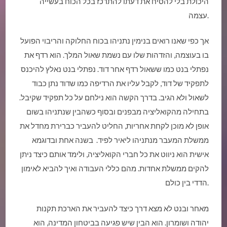
היכולת בלי להסיח את דעתו להתרכז בכל הכוח בעשייה
עצמה.
אך כפי שאנו רואים בנימין נתניהו בכוח החלוקה והריבוי הפועל
בו בעוצמה, והזדהות שלו עם נשמת שאול המלך. הוא רדף את
נפתלי בנט כמו ששאול רדף אחר דוד. נפתלי בנט נאלץ להיכנס
לתפקיד של דוד, לקבל עליו את הרדיפה כמו שדוד נתן כבוד
לשאול ולא הגיב. בדרך הקשה הוא נילחם על כל תפקיד שקיבל.
בתחילה מהקואליציה מבפנים ובסוף כשהבין שנתניהו בשום
אופן לא מוכן לקחת אחריות, החליט להעביר כברירת מחדל את
ממשלת המעבר מנתניהו ליאיר לפיד. בשנה אחת ובדוגמא
אישית הוא ניווט את כל חברי הקואליציה, ולימד אותם כיצד ניתן
להקים ממשלת אחדות. מהם כללי העבודה ואיך להביא לאימון
הדדי בין כולם.
מאחר ובנט לא מצא דרך כיצד להעביר את הארכת תקנות
יהודה ושומרון. הוא הבין שיש פגיעה בביטחון המדינה, הוא