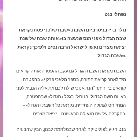
נפתלי בנט
נולד ב-י› בניסן ביום השבת
.
«
שבת שלפני פסח נקראת
שבת הגדול מפני הנס שנעשה בו
«.
אותה שבת של שנת
יציאת מצרים נעשו לישראל הרבה נסים ולפיכך נקראת
«.
«שבת הגדול
השבת נקראת השבת הגדול גם עקב ההפטרה אותה קוראים
מיד לאחר קריאת התורה, בספר מלאכי פרק ג›. בהפטרה
קוראים בין היתר ”הנה אנוכי שולח לכם את אליה הנביא לפני
בא יום השם
הגדול
והנורא”. בגלל «הגדול» שבהפטרה,
המתייחס לגאולה העתידית, נקראת כל השבת «הגדול» –
כהקבלה על שם הגאולה הראשונה – יציאת מצרים
בנט הגיע לפוליטיקה לאחר שבמלחמת לבנון, הבין שהבעיה