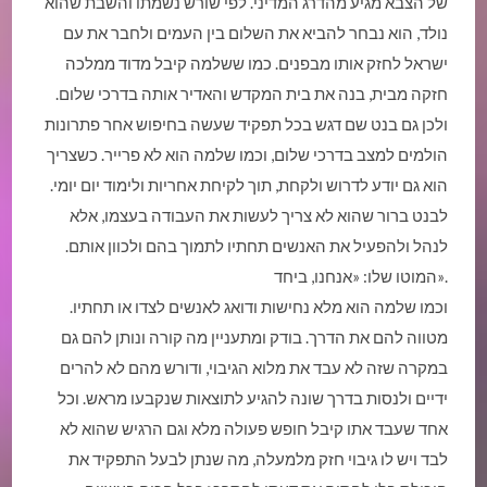
של הצבא מגיע מהדרג המדיני. לפי שורש נשמתו והשבת שהוא
נולד, הוא נבחר להביא את השלום בין העמים ולחבר את עם
ישראל לחזק אותו מבפנים. כמו ששלמה קיבל מדוד ממלכה
חזקה מבית, בנה את בית המקדש והאדיר אותה בדרכי שלום.
ולכן גם בנט שם דגש בכל תפקיד שעשה בחיפוש אחר פתרונות
הולמים למצב בדרכי שלום, וכמו שלמה הוא לא פרייר. כשצריך
הוא גם יודע לדרוש ולקחת, תוך לקיחת אחריות ולימוד יום יומי.
לבנט ברור שהוא לא צריך לעשות את העבודה בעצמו, אלא
לנהל ולהפעיל את האנשים תחתיו לתמוך בהם ולכוון אותם.
המוטו שלו: «אנחנו, ביחד».
וכמו שלמה הוא מלא נחישות ודואג לאנשים לצדו או תחתיו.
מטווה להם את הדרך. בודק ומתעניין מה קורה ונותן להם גם
במקרה שזה לא עבד את מלוא הגיבוי, ודורש מהם לא להרים
ידיים ולנסות בדרך שונה להגיע לתוצאות שנקבעו מראש. וכל
אחד שעבד אתו קיבל חופש פעולה מלא וגם הרגיש שהוא לא
לבד ויש לו גיבוי חזק מלמעלה, מה שנתן לבעל התפקיד את