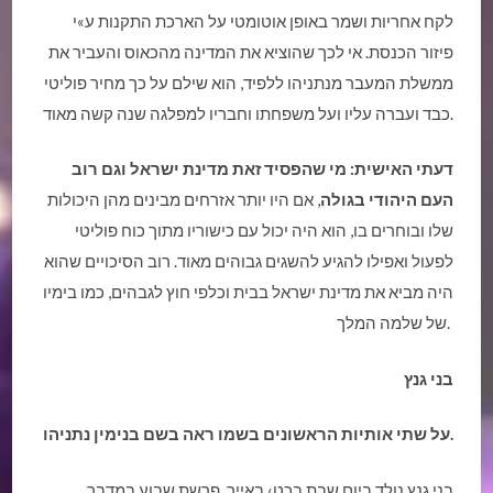
לקח אחריות ושמר באופן אוטומטי על הארכת התקנות ע»י
פיזור הכנסת. אי לכך שהוציא את המדינה מהכאוס והעביר את
ממשלת המעבר מנתניהו ללפיד, הוא שילם על כך מחיר פוליטי
כבד ועברה עליו ועל משפחתו וחבריו למפלגה שנה קשה מאוד.
דעתי האישית: מי שהפסיד זאת מדינת ישראל וגם רוב
העם היהודי בגולה
, אם היו יותר אזרחים מבינים מהן היכולות
שלו ובוחרים בו, הוא היה יכול עם כישוריו מתוך כוח פוליטי
לפעול ואפילו להגיע להשגים גבוהים מאוד. רוב הסיכויים שהוא
היה מביא את מדינת ישראל בבית וכלפי חוץ לגבהים, כמו בימיו
של שלמה המלך.
בני גנץ
על שתי אותיות הראשונים בשמו ראה בשם בנימין נתניהו.
בני גנץ נולד ביום שבת בכט› באייר. פרשת שבוע במדבר.