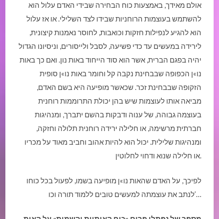
אולם מאידך, באמצעות כוח הבחירה שבידי האדם עלול הוא
להשתמש בעוצמות הרוחניות שבידו לצד השלילי. או אז עלול
הוא להגיע לנפילות חזקות וכואבות, לחוסר נאמנות קיצונית,
לירידה במעשים עד כדי פשיעה, לסבל ולייסורים, וניסיונו הגדול
יהיה בפגם הברית, אשר הוא סוד הייחוד באות נון. ואם כך באות
נו»ן הכפופה שבבחינת נקבה קל וחומר באות נו»ן סופית
הזקופה שבבחינת זכר. שכאשר מופיעה היא בשם האדם,
מביאה אותו לעוצמות שיש בהן יכולת התרוממות רוחנית
בעוצמה גבוהה, של ענוה ודבקות בהשם יתברך, ומנהיגות
חברתית מרשימה, או חלילה ירידה רוחנית תלולה וחזקה,
ומנהיגות שלילית. יכול הוא להיות אהוב וחביב מאוד על מכריו
או חלילה שנוא ודחוי לחלוטין.
לפיכך, על האדם שהאות נו»ן מופיעה בשמו, לפעול בכל כוחו
לנתב את עוצמתה למעשים טובים ללמוד תורה וכו’…
מספר של נפתלי פרום «כוח האותיות והשמות» על האות