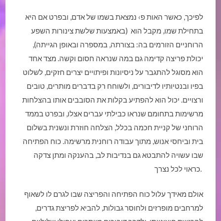
לפיכך, כאשר האות פ› נמצאת בשמו של אדם, ובפרט אם היא
בתחילת שמו, מקבל הוא (באמצעות שלשת צינורות השפע
הרוחניים הזורמים בה: בצורתה, במספרה ובאופן הגייתה),
יכולת פריצה קדימה גם במה שנראה חסום וקשה. מצד אחד
הוא מסוגל להתגבר על ניסיונות ופיתויים יצרים חזקים, לשלוט
בפיו ובנטיותיו לדיבורים, ולשוחח רק בדברים מותרים, טובים
ורצויים. יכול הוא להפתיע בקלות את הסובבים אותו בהצלחות
מרשימות בתחומם שנראו כבילתי עברים אצלו, ובפרט בממד
הרוחני של קניית חכמה בכלל, הצלחה חוזרת ונשנית בשלום
בית וביחסי אנוש, מתוך עבודה רוחנית מרשימה. כוח הפתיחה
שבו עשויה להתבטא גם בנדיבות לב, בהענקה ומתן צדקה
כראוי לכל נצרך.
אולם מאידך עלול כוח הפתיחה והפריצה שבו לגרם לו לשאוף
למרחבים מופרזים ולחוסר גבולות, להביא לפריצת גדרים,