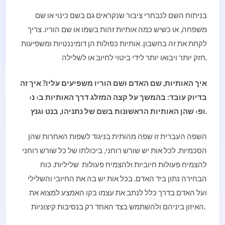
בניתוח השם לנבחרי ציבור שנקראים גם בשם כינוי או שם
משפחה, או כשיש כמה אותיות זהות בשמו או שם הוריו. צריך
לקחת את זה בחשבון. אותיות כפולות הן דומיננטיות ומשפיעות
חזק יותר ויבואו יותר לידי ביטוי לחיוב או לשלילה.
איך האותיות, שם האדם ושם הוריו משפיעים עליו? איך זה
בדיוק עובד: בהמשך על קצה המזלג דרך האותיות ב› נ›
ופ› שהן האותיות הראשונות בשם של נתניהו, בנט וגנץ.
השפה העברית זו שפה מהותית בניגוד לשפות האחרות שהן
הסכמיות. לכל אות יש שורש רוחני, ביכולתו של כל שורש רוחני
להצמיח פעולות חיוביות ולהצמיח פעולות שליליות. כוח
הבחירה נתון ביד האדם. בכל אות יש בה את החיובי והשלילי
ועל האדם בדרך כלל לנתב את עצמו בקו האמצע למצוא את
האיזון ביניהם ולהשתמש בצד האחד רק בנסיבות קיצוניות.