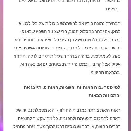
להרגשת חיצוניותו, ולדבר דיבורים מיותרים ואפילו שליליים
ומזיקים.
הבחירה נתונה בידיו אם להשתמש ביכולות שקיבל, לכאן או
לכאן. אם יבחר במסלול הטוב, הרי שצינור השפע שבאו פ›
בשמו יפעל בו להיות נושא חן בעיני כל רואיו. אהוב וחביב הוא
יחשב כאדם יפה אצל כל מכריו, גם אם חיצוניותו הגשמית אינה
נאה. לעומת זאת, בחירה בדרך השלילית תגרום לו להיות דחוי
אפילו אצל קרוביו, וכמכוער ייחשב ביניהם גם אם נאה הוא
במראהו החיצוני.
לפי ספר «כוח האותיות והשמות
,
האות פ› תייצג את
:
התכונות הבאות
האות הזאת צורתה כמו בית החילזון». היא מסמלת נטייה של
האדם להתכנסות פנימה ולהפנמה. כל מה שקשור להוצאת
דברים החוצה, או דבר שנכנסים דרכו לתוך משהו אחר מתחיל