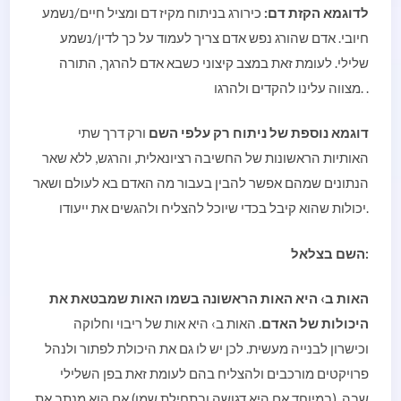
לדוגמא הקזת דם:
כירורג בניתוח מקיז דם ומציל חיים/נשמע
חיובי. אדם שהורג נפש אדם צריך לעמוד על כך לדין/נשמע
שלילי. לעומת זאת במצב קיצוני כשבא אדם להרגך, התורה
מצווה עלינו להקדים ולהרגו. .
דוגמא נוספת של ניתוח רק עלפי השם
ורק דרך שתי
האותיות הראשונות של החשיבה רציונאלית, והרגש, ללא שאר
הנתונים שמהם אפשר להבין בעבור מה האדם בא לעולם ושאר
יכולות שהוא קיבל בכדי שיוכל להצליח ולהגשים את ייעודו.
השם בצלאל:
האות ב› היא האות הראשונה בשמו האות שמבטאת את
היכולות של האדם
. האות ב› היא אות של ריבוי וחלוקה
וכישרון לבנייה מעשית. לכן יש לו גם את היכולת לפתור ולנהל
פרויקטים מורכבים ולהצליח בהם לעומת זאת בפן השלילי
שבה, (במיוחד אם היא דגושה ובתחילת שמו) אם הוא מנתב את