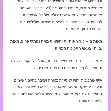
ולהרחיקו מאוהביו ואפילו ממשפחתו. כמו כן עליו להישמר
מדחיית מטלות, מקפדנות מופרזת (בעיקר כלפי משפחתו
מאנוכיות ומרכושנות. שהרי ביכולתו של כל שורש רוחני
להצמיח פעולות חיוביות ולהצמיח פעולות שליליות. כוח
הבחירה נתון ביד האדם.
האות ב› – כוח האותיות והשמות מאת נפתלי פרום. האות
ב› תייצג את התכונות הבאות:
מסגרת, דברים בטוחים ויציבים, חומר, אוכל וכל הקשור לעולם
החומרי. לכן אדם עם אות ב› דומיננטית» יהיה:
איש אוהב בית, זקוק למסגרת בטוחה ויציבה בחיים האישיים
ובעבודה. פרקטי ומעשי מתגאה ביכולת הכספית ובהישגם
החומרים שלו. בעל מימוש עצמי. היעוד שלהם הוא לתת ביטחון
לסובבים אותם.