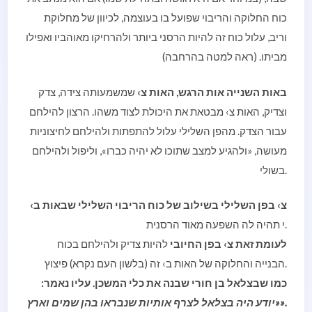
כוח החלוקה והריבוי שפועל בו בעוצמה, לכיוון של מחלוקת
וריב, עלול כוח זה להיות הרסני ביותר ולהרחיקו מאוהביו ואפילו
מביתו. (ראה למטה בהרחבה)
באות השנייה אות הרגש, האות צ›
שמשמעותה צידה, צדק
וצדיק, האות צ› מבטאת את היכולת לצוד משהו. הרצון להילחם
עבור הצדק. מהפן השלילי עלול להתפתות ולהילחם לחיצוניות
מעושה, «ולהגיע למצב שתוכו לא יהיה כברו», וליפול ולהילחם
בשולי.
צ› בפן השלילי בשילוב של כוח הריבוי השלילי שבאות ב›
י תהיה לה השפעה מאוד הרסנית.
לעומת זאת צ› בפן החיובי
להיות צדיק ולהילחם בכוח
הבנייה והחלוקה של האות ב› זה (בלשון העם נקרא) פיצוץ.
כמו שבצלאל בן חורי שבנה את כלי המשכן. עליו נאמר:
«יודע היה בצלאל לצרף אותיות שנבראו בהן שמים וארץ».