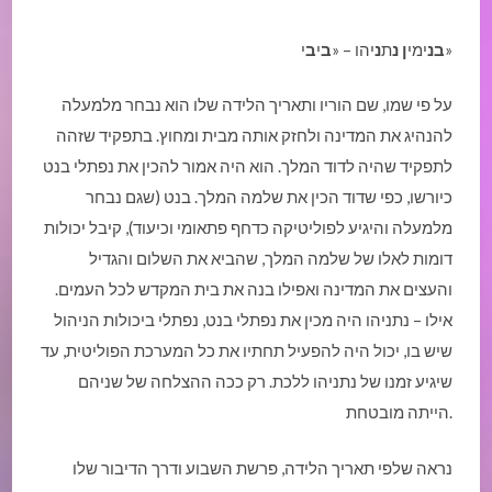
י»
ב
נ
ימי
ן
נ
ת
נ
יהו – «
ב
י
ב
על פי שמו, שם הוריו ותאריך הלידה שלו הוא נבחר מלמעלה
להנהיג את המדינה ולחזק אותה מבית ומחוץ. בתפקיד שזהה
לתפקיד שהיה לדוד המלך. הוא היה אמור להכין את נפתלי בנט
כיורשו, כפי שדוד הכין את שלמה המלך. בנט (שגם נבחר
מלמעלה והיגיע לפוליטיקה כדחף פתאומי וכיעוד), קיבל יכולות
דומות לאלו של שלמה המלך, שהביא את השלום והגדיל
והעצים את המדינה ואפילו בנה את בית המקדש לכל העמים.
אילו – נתניהו היה מכין את נפתלי בנט, נפתלי ביכולות הניהול
שיש בו, יכול היה להפעיל תחתיו את כל המערכת הפוליטית, עד
שיגיע זמנו של נתניהו ללכת. רק ככה ההצלחה של שניהם
הייתה מובטחת.
נראה שלפי תאריך הלידה, פרשת השבוע ודרך הדיבור שלו