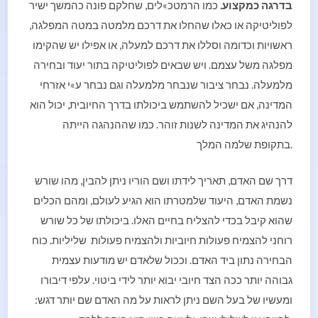
בדרגה כמקצוע.
כמו הרמטכ»לים, שחלקם פונה כהמשך ישיר
לפוליטיקה או כאלו שהחלו את דרכם מלמטה במטה המפלגה,
ראשויות וכדומה וסללו את דרכם למעלה, או אפילו יש שהקימו
מפלגה משל עצמם. ויש שבאים לפוליטיקה בתור יעוד ובחירה
מלמעלה. נבחר ציבור שנבחר מלמעלה וגם נבחר ע»י אזרחי
המדינה, אם ישכיל להשתמש ביכולתו בדרך החיובית, יכול הוא
להנהיג את המדינה לשנות זוהר. כמו שההנהגה הייתה
בתקופת שלמה המלך.
דרך שם האדם, תאריך לידתו ושם הוריו ניתן להבין, מהו שורש
נשמת האדם, היעוד שלמטרתו הוא הגיע לעולם, ומהם הכלים
שהוא קיבל בכדי להצליח בחיים האלו. ביכולתו של כל שורש
רוחני להצמיח פעולות חיוביות ולהצמיח פעולות שליליות. כוח
הבחירה נתון ביד האדם. וככול שלאדם יש מודעות עצמית
גבוהה יותר ככה הצד חיובי יבוא יותר לידי ביטוי. עלפי דיבורו
ומעשיו של בעל השם ניתן לראות על מה האדם שם יותר דגש: