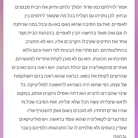
אמור להילחם כמו שדוד המלך נלחם וחיזק את הבית מבפנים
ובחוץ. לכן נתניהו גם הצליח בכל מה שקשור ליחסים בין
לאומיים. זאת גם הסיבה שהוא נואם באו»ם ובכל במה שניתנת
לו וגם גאה מאוד בהישגיו הבין לאומיים. בהנהגת הבית מצד
אחד את התיקים שקיבלו הקרובים אליו, הוא לא התערב
בהחלטותיהם. הם פתרו את הבעיות לפי ראות עינם וללא
תמיכתו או הכוונתו. הוא גם לא מוכן לקחת אחריות למעשיהם.
ואחרים מהקואליציה עם יכולת הנהגה, הוא רואה בהם כאויבים
שהרוצים לקחת את כסאו. כנראה שהוא רואה בהם השתקפות
של עצמו, כפי שהוא היה כשהיגע לראשונה לפוליטיקה. כל
שינוי שהם רצו להביא הוא דחה ואפילו והקניט אותם, במקום
לדאוג שיצליחו עשה הכל שלא יצליחו. זאת הסיבה שכל מי
שהיו שרים תחתיו, לא מוכנים בשום אופן להצטרף אליו
כפרטנרים לקואליציה שהוא עומד בראשה. ויש פוליטיקאים
שעדין כועסים ולא סולחים לו על התנהגותו כלפיהם בעבר
ובהווה.