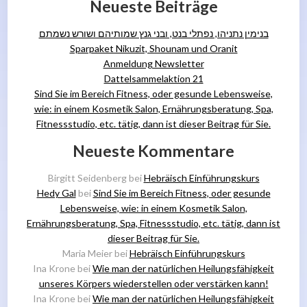
Neueste Beiträge
בנימין נתניהו, נפתלי בנט, ובני גנץ שמותיהם ושורש נשמתם
Sparpaket Nikuzit, Shounam und Oranit
Anmeldung Newsletter
Dattelsammelaktion 21
Sind Sie im Bereich Fitness, oder gesunde Lebensweise,
wie: in einem Kosmetik Salon, Ernährungsberatung, Spa,
Fitnessstudio, etc. tätig, dann ist dieser Beitrag für Sie.
Neueste Kommentare
Birgitt Seidenberg
bei
Hebräisch Einführungskurs
Hedy Gal
bei
Sind Sie im Bereich Fitness, oder gesunde
Lebensweise, wie: in einem Kosmetik Salon,
Ernährungsberatung, Spa, Fitnessstudio, etc. tätig, dann ist
dieser Beitrag für Sie.
Maria Meier
bei
Hebräisch Einführungskurs
Ina Krone
bei
Wie man der natürlichen Heilungsfähigkeit
unseres Körpers wiederstellen oder verstärken kann!
Ina Krone
bei
Wie man der natürlichen Heilungsfähigkeit