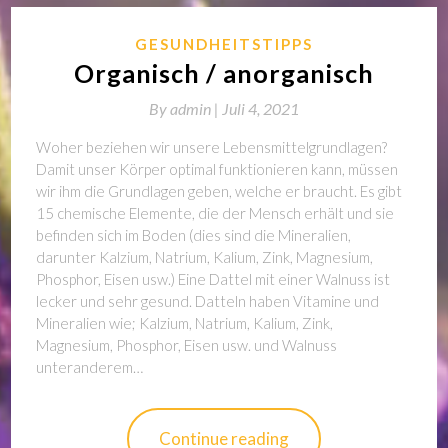
GESUNDHEITSTIPPS
Organisch / anorganisch
By
admin |
Juli 4, 2021
Woher beziehen wir unsere Lebensmittelgrundlagen?
Damit unser Körper optimal funktionieren kann, müssen
wir ihm die Grundlagen geben, welche er braucht. Es gibt
15 chemische Elemente, die der Mensch erhält und sie
befinden sich im Boden (dies sind die Mineralien,
darunter Kalzium, Natrium, Kalium, Zink, Magnesium,
Phosphor, Eisen usw.) Eine Dattel mit einer Walnuss ist
lecker und sehr gesund. Datteln haben Vitamine und
Mineralien wie; Kalzium, Natrium, Kalium, Zink,
Magnesium, Phosphor, Eisen usw. und Walnuss
unteranderem…
Continue reading