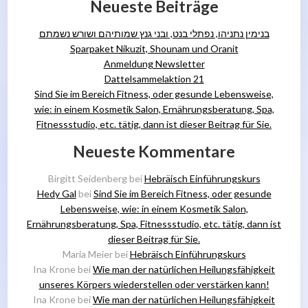
Neueste Beiträge
בנימין נתניהו, נפתלי בנט, ובני גנץ שמותיהם ושורש נשמתם
Sparpaket Nikuzit, Shounam und Oranit
Anmeldung Newsletter
Dattelsammelaktion 21
Sind Sie im Bereich Fitness, oder gesunde Lebensweise,
wie: in einem Kosmetik Salon, Ernährungsberatung, Spa,
Fitnessstudio, etc. tätig, dann ist dieser Beitrag für Sie.
Neueste Kommentare
Birgitt Seidenberg
bei
Hebräisch Einführungskurs
Hedy Gal
bei
Sind Sie im Bereich Fitness, oder gesunde
Lebensweise, wie: in einem Kosmetik Salon,
Ernährungsberatung, Spa, Fitnessstudio, etc. tätig, dann ist
dieser Beitrag für Sie.
Maria Meier
bei
Hebräisch Einführungskurs
Ina Krone
bei
Wie man der natürlichen Heilungsfähigkeit
unseres Körpers wiederstellen oder verstärken kann!
Ina Krone
bei
Wie man der natürlichen Heilungsfähigkeit