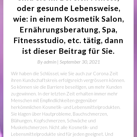
oder gesunde Lebensweise,
wie: in einem Kosmetik Salon,
Ernährungsberatung, Spa,
Fitnessstudio, etc. tätig, dann
ist dieser Beitrag für Sie.
By
admin |
September 30, 2021
Wir haben die Schlüssel, wie Sie auch zur Corona Zeit
ihren Kundschaftskreis erfolgsreich vergrössern können.
So können sie die Barriere beseitigen, um mehr Kunden
zu gewinnen. In der letzten Zeit erhalten immer mehr
Menschen mit Empfindlichkeiten gegenüber
herkömmlichen Kosmetik- und Lebensmittelprodukten.
Sie klagen über Hautprobleme, Bauchschmerzen,
Blähungen, Kopfschmerzen, Schwäche und
Muskelschmerzen. Nicht alle Kosmetik- und
Lebensmittelprodukte sind für jeden geeignet. Und