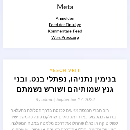
Meta
Anmelden
Feed der Einträge
Kommentare-Feed
WordPress.org
YESCHIVRIT
בנימין נתניהו, נפתלי בנט, ובני
גנץ שמותיהם ושורש נשמתם
By
admin |
September 17, 2022
רוב חברי הכנסת מגיעים לכנסת בדרך הסלולה כהעלאה
בדרגה כמקצוע. כמו הרמטכ»לים, שחלקם פונה כהמשך ישיר
לפוליטיקה או כאלו שהחלו את דרכם מלמטה במטה המפלגה,
ראשויות וכדומה וסללו את דרכם למעלה, או אפילו יש שהקימו