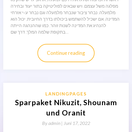
מפלגה משל עצמם. ויש שבאים לפוליטיקה בתור יעוד ובחירה
מלמעלה. נבחר ציבור שנבחר מלמעלה וגם נבחר ע»י אזרחי
המדינה, אם ישכיל להשתמש ביכולתו בדרך החיובית, יכול הוא
להנהיג את המדינה לשנות זוהר. כמו שההנהגה הייתה
בתקופת שלמה המלך. דרך שם…
Continue reading
LANDINGPAGES
Sparpaket Nikuzit, Shounam
und Oranit
By
admin |
Juni 17, 2022