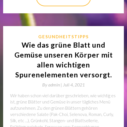
GESUNDHEITSTIPPS
Wie das grüne Blatt und
Gemüse unseren Körper mit
allen wichtigen
Spurenelementen versorgt.
By
admin |
Juli 4, 2021
Wir haben schon viel darüber geschrieben, wie wichtig es
ist, grüne Blätter und Gemüse in unser tägliches Menü
aufzunehmen. Zu den grünen Blättern gehören
verschiedene Salate (Pak-Choi, Selenova, Roman, Curly,
Silk, etc …), Grünkohl, Stangen- und Blattsellerie,
Frühlingszwiebeln, Sprossen von: Sonnenblumen,